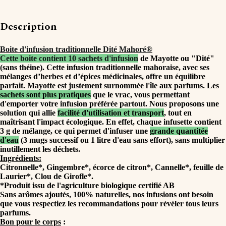
Description
Boite d'infusion traditionnelle Dité Mahoré®
Cette boite contient 10 sachets d'infusion
de Mayotte ou "Dité"
(sans théine). Cette infusion traditionnelle mahoraise, avec ses
mélanges d’herbes et d’épices médicinales, offre un équilibre
parfait. Mayotte est justement surnommée l'île aux parfums. Les
sachets sont plus pratiques
que le vrac, vous permettant
d'emporter votre infusion préférée partout. Nous proposons une
solution qui allie
facilité d'utilisation et transport
, tout en
maîtrisant l'impact écologique. En effet, chaque infusette contient
3 g de mélange, ce qui permet d'infuser une
grande quantitée
d'eau
(3 mugs successif ou 1 litre d'eau sans effort), sans multiplier
inutillement les déchets.
Ingrédients:
Citronnelle*, Gingembre*, écorce de citron*, Cannelle*, feuille de
Laurier*, Clou de Girofle*.
*Produit issu de l'agriculture biologique certifié AB
Sans arômes ajoutés, 100% naturelles, nos infusions ont besoin
que vous respectiez les recommandations pour révéler tous leurs
parfums.
Bon pour le corps
: