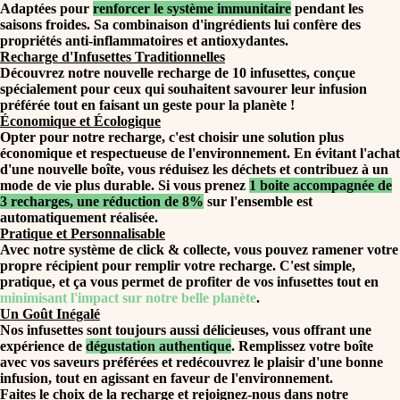
Adaptées pour
renforcer le système immunitaire
pendant les
saisons froides. Sa combinaison d'ingrédients lui confère des
propriétés anti-inflammatoires et antioxydantes.
Recharge d'Infusettes Traditionnelles
Découvrez notre nouvelle recharge de 10 infusettes, conçue
spécialement pour ceux qui souhaitent savourer leur infusion
préférée tout en faisant un geste pour la planète !
Économique et Écologique
Opter pour notre recharge, c'est choisir une solution plus
économique et respectueuse de l'environnement. En évitant l'achat
d'une nouvelle boîte, vous réduisez les déchets et contribuez à un
mode de vie plus durable. Si vous prenez
1 boite accompagnée de
3 recharges, une réduction de 8%
sur l'ensemble est
automatiquement réalisée.
Pratique et Personnalisable
Avec notre système de click & collecte, vous pouvez ramener votre
propre récipient pour remplir votre recharge. C'est simple,
pratique, et ça vous permet de profiter de vos infusettes tout en
minimisant l'impact sur notre belle planète
.
Un Goût Inégalé
Nos infusettes sont toujours aussi délicieuses, vous offrant une
expérience de
dégustation authentique
. Remplissez votre boîte
avec vos saveurs préférées et redécouvrez le plaisir d'une bonne
infusion, tout en agissant en faveur de l'environnement.
Faites le choix de la recharge et rejoignez-nous dans notre