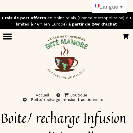
Panneau de gestion des cookies
Langue
▼
Frais de port offerts
en point relais (France métropolitaine) ou
limités à 4€* (en Europe)
à partir de 24€ d'achat
Accueil
Boutique
Boite/ recharge Infusion traditionnelle
Boite/ recharge Infusion