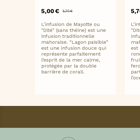
5,00
€
5,
5,70
€
L'infusion de Mayotte ou
L'i
"Dité" (sans théine) est une
"Di
infusion traditionnelle
inf
mahoraise. “Lagon paisible”
mah
est une infusion douce qui
est
représente parfaitement
ron
l’esprit de la mer calme,
fru
protégée par la double
fer
barrière de corail.
par
l’o