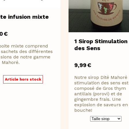
ite infusion mixte
70
€
1 Sirop Stimulation
boite mixte comprend
des Sens
 sachets des différentes
usions de notre gamme
é Mahoré.
9,99
€
Notre sirop Dité Mahoré
Article hors stock
stimulation des sens est
composé de Gros thym
antillais (porovi) et de
gingembre frais. Une
explosion de saveurs en
bouche!