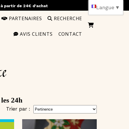
)
à partir de 24€ d'achat
Langue
▼
PARTENAIRES
RECHERCHE
AVIS CLIENTS
CONTACT
te
 les 24h
Trier par :