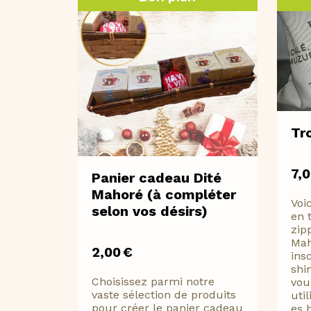
Tr
7,
Panier cadeau Dité
Mahoré (à compléter
Voi
selon vos désirs)
en 
zip
Mah
2,00
€
ins
shi
Choisissez parmi notre
vou
vaste sélection de produits
util
pour créer le panier cadeau
es b