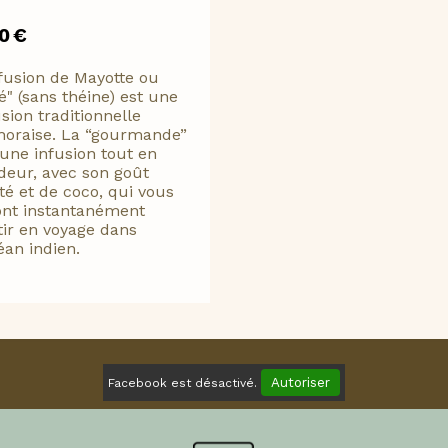
70
€
nfusion de Mayotte ou
té" (sans théine) est une
usion traditionnelle
oraise. La “gourmande”
 une infusion tout en
deur, avec son goût
ité et de coco, qui vous
ont instantanément
tir en voyage dans
céan indien.
Autoriser
Facebook est désactivé.