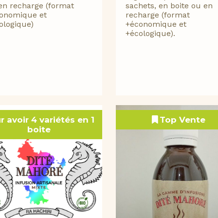
en recharge (format
sachets, en boite ou en
onomique et
recharge (format
ologique)
+économique et
+écologique).
r avoir 4 variétés en 1
Top Vente
boite