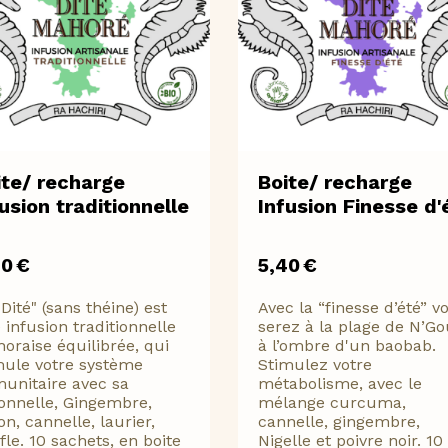
ite/ recharge
Boite/ recharge
usion traditionnelle
Infusion Finesse d'
40
€
5,40
€
"Dité" (sans théine) est
Avec la “finesse d’été” v
 infusion traditionnelle
serez à la plage de N’Go
oraise équilibrée, qui
à l’ombre d'un baobab.
mule votre système
Stimulez votre
unitaire avec sa
métabolisme, avec le
ronnelle, Gingembre,
mélange curcuma,
on, cannelle, laurier,
cannelle, gingembre,
ofle. 10 sachets, en boite
Nigelle et poivre noir. 10