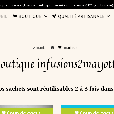
 point relais (France métropolitaine) ou limités à 4€* (en Europe
EIL
BOUTIQUE
QUALITÉ ARTISANALE
Accueil
Boutique
Boutique infusions2mayot
s sachets sont réutilisables 2 à 3 fois dans
Coup de coeur
Coup de coeur