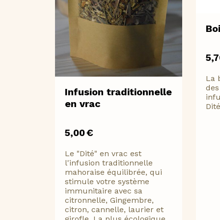
Bo
5,
La 
des
Infusion traditionnelle
inf
en vrac
Dit
5,00
€
Le "Dité" en vrac est
l'infusion traditionnelle
mahoraise équilibrée, qui
stimule votre système
immunitaire avec sa
citronnelle, Gingembre,
citron, cannelle, laurier et
girofle. La plus écologique,