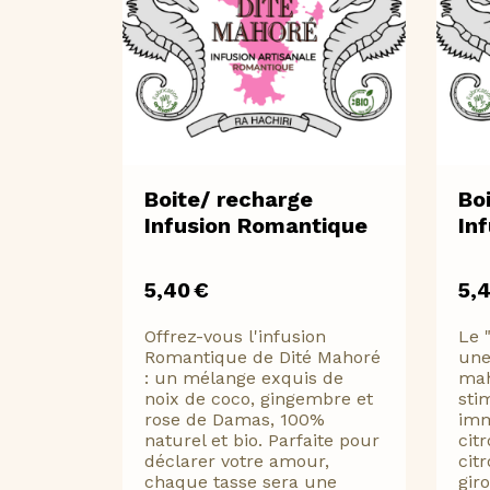
Boite/ recharge
Bo
Infusion Romantique
Inf
5,40
€
5,
Offrez-vous l'infusion
Le 
Romantique de Dité Mahoré
une
: un mélange exquis de
mah
noix de coco, gingembre et
sti
rose de Damas, 100%
imm
naturel et bio. Parfaite pour
cit
déclarer votre amour,
citr
chaque tasse sera une
gir