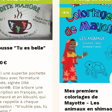
-9 %
ousse "Tu es belle"
00
€
ci une superbe pochette
tissu avec fermeture
pée, signée Dité
oré®. Elle arbore une
Mes premiers
cription en français, en
coloriages de
maoré et en kibushi, qui
s rappelle à chaque
Mayotte - Les
isation : "N'oublie pas, tu
animaux en shimao
elle !"