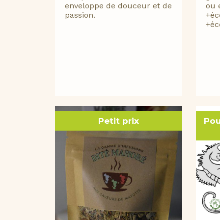
enveloppe de douceur et de
ou 
passion.
+éc
+éc
Petit prix
Pou