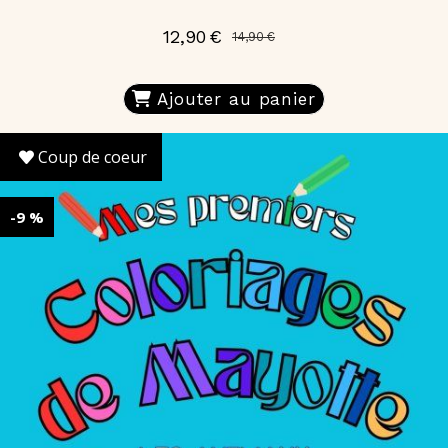
12,90
€
14,90
€
Ajouter au panier
Coup de coeur
-9 %