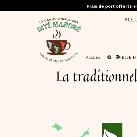
Panneau de gestion des cookies
Frais de port offerts
en
ACCU
Accueil
BtoB Fr
La traditionnelle pour des lots de boites ou sachets (BtoB